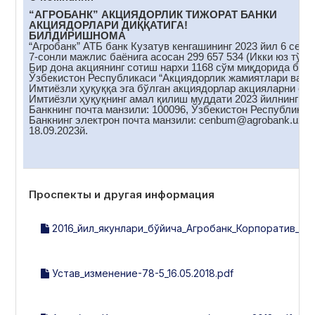
“АГРОБАНК” АКЦИЯДОРЛИК ТИЖОРАТ БАНКИ
АКЦИЯДОРЛАРИ ДИҚҚАТИГА!
БИЛДИРИШНОМА
“Агробанк” АТБ банк Кузатув кенгашининг 2023 йил 6 сент
7-сонли мажлис баёнига асосан 299 657 534 (Икки юз тўқс
Бир дона акциянинг сотиш нархи 1168 сўм миқдорида белг
Ўзбекистон Республикаси “Акциядорлик жамиятлари ва акц
Имтиёзли ҳуқуққа эга бўлган акциядорлар акцияларни сот
Имтиёзли ҳуқуқнинг амал қилиш муддати 2023 йилнинг 18
Банкнинг почта манзили: 100096, Ўзбекистон Республикас
Банкнинг электрон почта манзили: cenbum@аgrobank.uz
18.09.2023й.
Проспекты и другая информация
2016_йил_якунлари_бўйича_Агробанк_Корпоратив_бо
Устав_изменение-78-5_16.05.2018.pdf