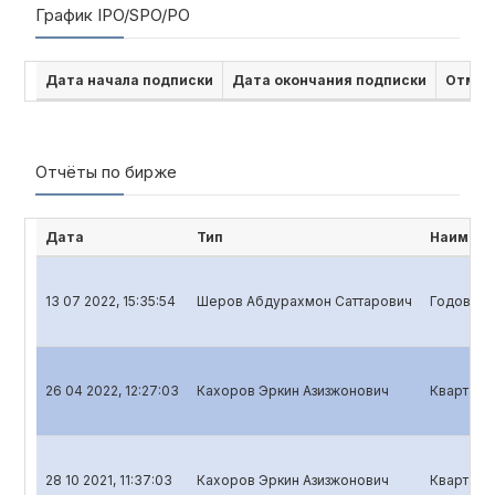
График IPO/SPO/PO
Дата начала подписки
Дата окончания подписки
Отмен
Отчёты по бирже
Дата
Тип
Наимено
13 07 2022, 15:35:54
Шеров Абдурахмон Саттарович
Годовой 
26 04 2022, 12:27:03
Кахоров Эркин Азизжонович
Квартальн
28 10 2021, 11:37:03
Кахоров Эркин Азизжонович
Квартальн