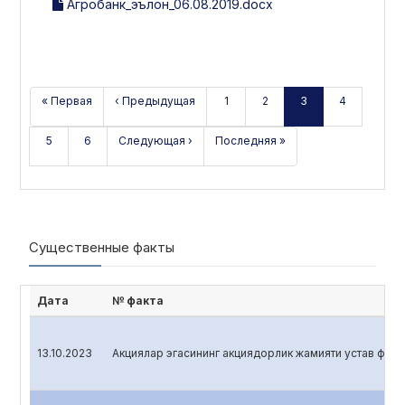
Агробанк_эълон_06.08.2019.docx
« Первая
‹ Предыдущая
1
2
3
4
5
6
Следующая ›
Последняя »
Существенные факты
Дата
№ факта
13.10.2023
Акциялар эгасининг акциядорлик жамияти устав фонди