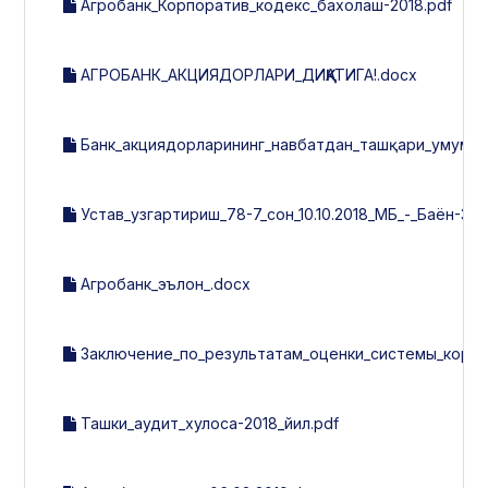
Агробанк_Корпоратив_кодекс_бахолаш-2018.pdf
АГРОБАНК_АКЦИЯДОРЛАРИ_ДИҚҚАТИГА!.docx
Банк_акциядорларининг_навбатдан_ташқари_умумий
Устав_узгартириш_78-7_сон_10.10.2018_МБ_-_Баён-37_1
Агробанк_эълон_.docx
Заключение_по_результатам_оценки_системы_корпор
Ташки_аудит_хулоса-2018_йил.pdf