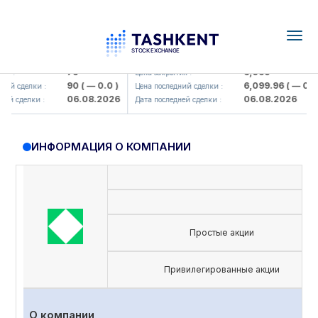
Togg
navig
amkorbank> ATB)
UZMK (<O'zmetkombinat> AJ)
79
6,099
 :
Цена закрытия :
90
( — 0.0 )
6,099.96
( — 0.0 )
ий сделки :
Цена последний сделки :
06.08.2026
06.08.2026
й сделки :
Дата последней сделки :
ИНФОРМАЦИЯ О КОМПАНИИ
Простые акции
Привилегированные акции
О компании