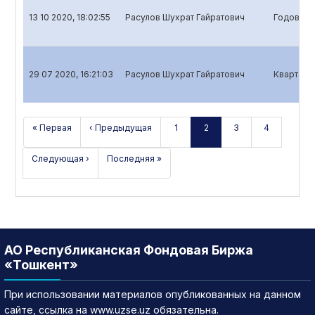
13 10 2020, 18:02:55
Расулов Шухрат Гайратович
Годовой о
29 07 2020, 16:21:03
Расулов Шухрат Гайратович
Квартальн
« Первая
‹ Предыдущая
1
2
3
4
Следующая ›
Последняя »
АО Республиканская Фондовая Биржа
«Тошкент»
При использовании материалов опубликованных на данном
сайте, ссылка на www.uzse.uz обязательна.