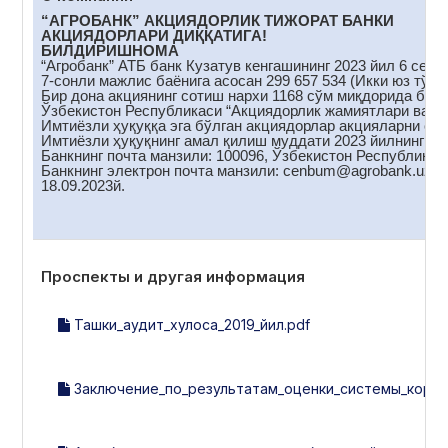
“АГРОБАНК” АКЦИЯДОРЛИК ТИЖОРАТ БАНКИ
АКЦИЯДОРЛАРИ ДИҚҚАТИГА!
БИЛДИРИШНОМА
“Агробанк” АТБ банк Кузатув кенгашининг 2023 йил 6 сент
7-сонли мажлис баёнига асосан 299 657 534 (Икки юз тўқс
Бир дона акциянинг сотиш нархи 1168 сўм миқдорида белг
Ўзбекистон Республикаси “Акциядорлик жамиятлари ва акц
Имтиёзли ҳуқуққа эга бўлган акциядорлар акцияларни сот
Имтиёзли ҳуқуқнинг амал қилиш муддати 2023 йилнинг 18
Банкнинг почта манзили: 100096, Ўзбекистон Республикас
Банкнинг электрон почта манзили: cenbum@аgrobank.uz
18.09.2023й.
Проспекты и другая информация
Ташки_аудит_хулоса_2019_йил.pdf
Заключение_по_результатам_оценки_системы_корпор