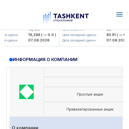
Togg
navig
Olmaliq KMK> AJ)
KFSK (<Kafolat sug'urta kompaniy
16,100
82
я :
Цена закрытия :
16,288
( — 0.0 )
83.91
( — 0.0 )
ий сделки :
Цена последний сделки :
07.08.2026
07.08.2026
ей сделки :
Дата последней сделки :
ИНФОРМАЦИЯ О КОМПАНИИ
Простые акции
Привилегированные акции
О компании