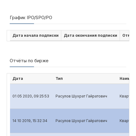
График IPO/SPO/PO
Дата начала подписки
Дата окончания подписки
Отмен
Отчёты по бирже
Дата
Тип
Наимен
01 05 2020, 09:25:53
Расулов Шухрат Гайратович
Кварталь
14 10 2019, 15:32:34
Расулов Шухрат Гайратович
Кварталь