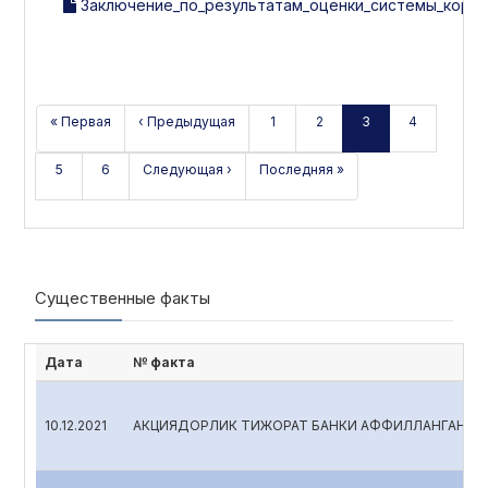
Заключение_по_результатам_оценки_системы_корпо
« Первая
‹ Предыдущая
1
2
3
4
5
6
Следующая ›
Последняя »
Существенные факты
Дата
№ факта
10.12.2021
АКЦИЯДОРЛИК ТИЖОРАТ БАНКИ АФФИЛЛАНГАН ША