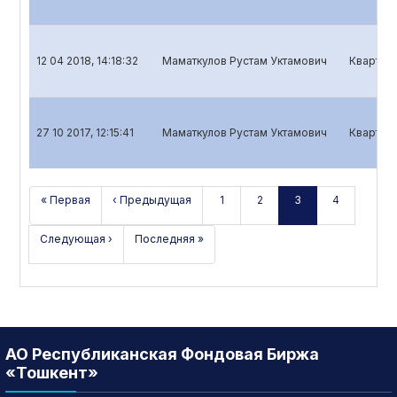
12 04 2018, 14:18:32
Маматкулов Рустам Уктамович
Кварталь
27 10 2017, 12:15:41
Маматкулов Рустам Уктамович
Кварталь
« Первая
‹ Предыдущая
1
2
3
4
Следующая ›
Последняя »
АО Республиканская Фондовая Биржа
«Тошкент»