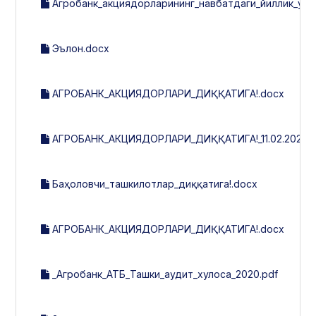
Агробанк_акциядорларининг_навбатдаги_йиллик_умум
Эълон.docx
АГРОБАНК_АКЦИЯДОРЛАРИ_ДИҚҚАТИГА!.docx
АГРОБАНК_АКЦИЯДОРЛАРИ_ДИҚҚАТИГА!_11.02.2021.d
Баҳоловчи_ташкилотлар_диққатига!.docx
АГРОБАНК_АКЦИЯДОРЛАРИ_ДИҚҚАТИГА!.docx
_Агробанк_АТБ_Ташки_аудит_хулоса_2020.pdf