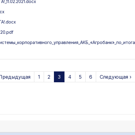
11.02.2021.docx
cx
!.docx
20.pdf
истемы_корпоративного_управления_АКБ_«Агробанк»_по_итога
 Предыдущая
1
2
3
4
5
6
Следующая ›