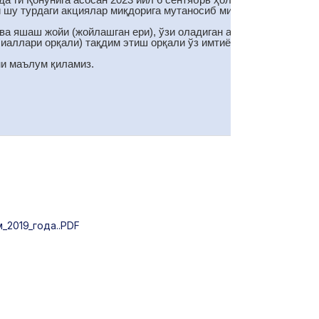
и шу турдаги акциялар миқдорига мутаносиб миқдорда
ва яшаш жойи (жойлашган ери), ўзи оладиган акциялар сони
лиаллари орқали) тақдим этиш орқали ўз имтиёзли ҳуқуқини
ни маълум қиламиз.
2019_года..PDF