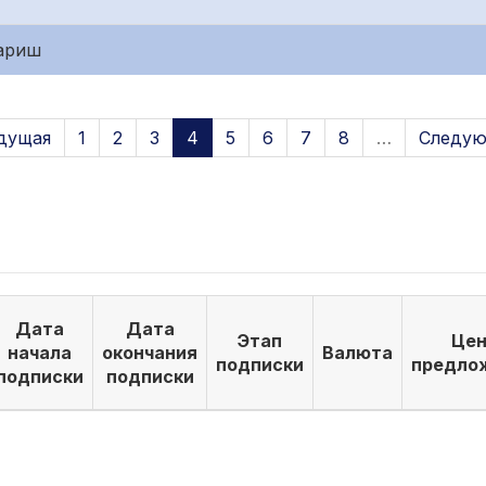
қариш
дущая
1
2
3
4
5
6
7
8
…
Следую
Дата
Дата
Этап
Цен
начала
окончания
Валюта
подписки
предло
подписки
подписки