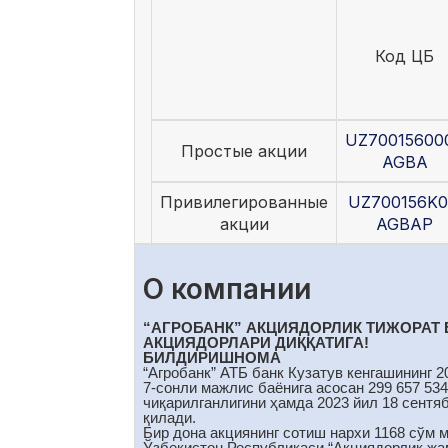
Код ЦБ
UZ70015600
Простые акции
AGBA
Привилегированные
UZ700156K0
акции
AGBAP
О компании
“АГРОБАНК” АКЦИЯДОРЛИК ТИЖОРАТ 
АКЦИЯДОРЛАРИ ДИҚҚАТИГА!
БИЛДИРИШНОМА
“Агробанк” АТБ банк Кузатув кенгашининг 2
7-сонли мажлис баёнига асосан 299 657 534
чиқарилганлигини ҳамда 2023 йил 18 сентя
қилади.
Бир дона акциянинг сотиш нархи 1168 сўм 
Ўзбекистон Республикаси “Акциядорлик жам