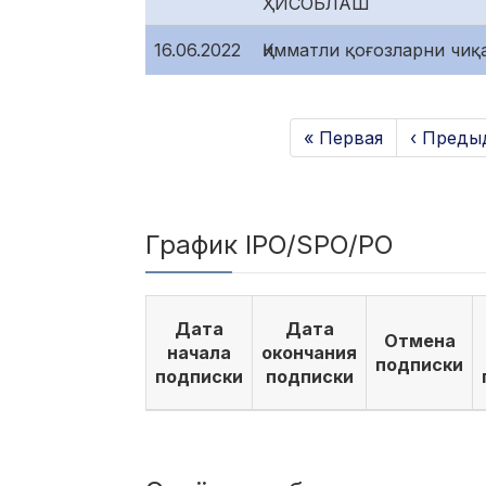
ҲИСОБЛАШ
16.06.2022
Қимматли қоғозларни чи
« Первая
‹ Преды
График IPO/SPO/PO
Дата
Дата
Отмена
начала
окончания
подписки
подписки
подписки