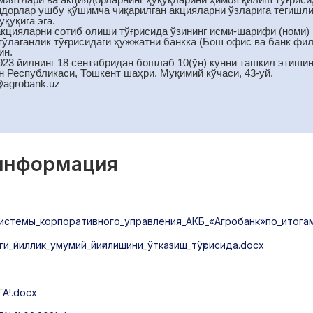
ядорлар ушбу қўшимча чиқарилган акцияларни ўзларига тегишл
қуқига эга.
акцияларни сотиб олиши тўғрисида ўзининг исми-шарифи (номи) 
 тўлаганлик тўғрисидаги ҳужжатни банкка (Бош офис ва банк фи
ин.
023 йилнинг 18 сентябридан бошлаб 10(ўн) кунни ташкил этиши
н Республикаси, Тошкент шаҳри, Муқимий кўчаси, 43-уй.
@аgrobank.uz
 информация
стемы_корпоративного_управления_АКБ_«Агробанк»по_итогам_
и_йиллик_умумий_йиғилишини_ўтказиш_тўғрисида.docx
!.docx