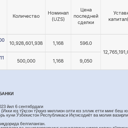
Цена
Номинал
Устав
Количество
последней
(UZS)
капитал
сделки
00
10,928,601,938
1,168
596.0
12,765,191
11
500,000
1,168
9,050
БАНКИ
023 йил 6 сентябрдаги
 (Икки юз тўқсон тўққиз миллион олти юз эллик етти минг беш юз
брь куни Ўзбекистон Республикаси Иқтисодиёт ва молия вазирли
миқдорида белгиланган.
иятлари ва акциядорларнинг ҳуқуқларини ҳимоя қилиш тўғрисида