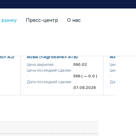
 рынку
Пресс-центр
О нас
AJ)
AGBA (<Agrobank> ATB)
AGBAP (<Agroba
Цена закрытия :
590.02
Цена закрытия :
Цена последний сделки
Цена последний с
:
596
( — 0.0 )
:
Дата последней сделки
Дата последней с
:
07.08.2026
: