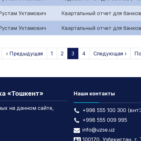
Рустам Уктамович
Квартальный отчет для банков
Рустам Уктамович
Квартальный отчет для банков
‹ Предыдущая
1
2
3
4
Следующая ›
По
жа «Тошкент»
Наши контакты
ых на данном сайте,
+998 555 100 300 (внт:
+998 555 009 995
info@uzse.uz
100170, Узбекистан, г.