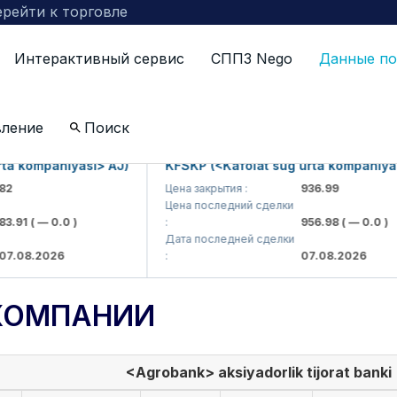
рейти к торговле
Интерактивный сервис
СППЗ Nego
Данные по
вление
Поиск
kompaniyasi> AJ)
KFSKP (<Kafolat sug'urta kompaniyasi> 
Цена закрытия :
936.99
Цена последний сделки
91
( — 0.0 )
:
956.98
( — 0.0 )
Дата последней сделки
08.2026
:
07.08.2026
КОМПАНИИ
<Agrobank> aksiyadorlik tijorat banki