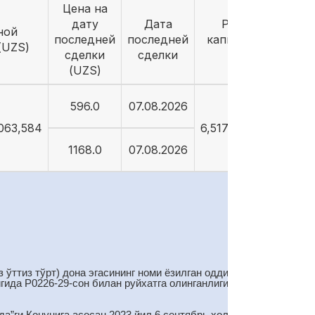
Цена на
дату
Дата
Рыночная
ной
последней
последней
капитализация
(UZS)
сделки
сделки
(UZS)
(UZS)
596.0
07.08.2026
,063,584
6,517,971,755,048
1168.0
07.08.2026
 ўттиз тўрт) дона эгасининг номи ёзилган оддий акциялар
гида Р0226-29-сон билан руйхатга олинганлигини маълум
”ги Қонунига асосан 2023 йил 6 сентябрь ҳолатига овоз