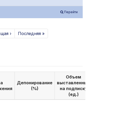
Перейти
щая ›
Последняя »
Объем
Объем
а
Депонирование
выставленных
выкуплен
жения
(%)
на подписку
по подпи
(ед.)
(ед.)