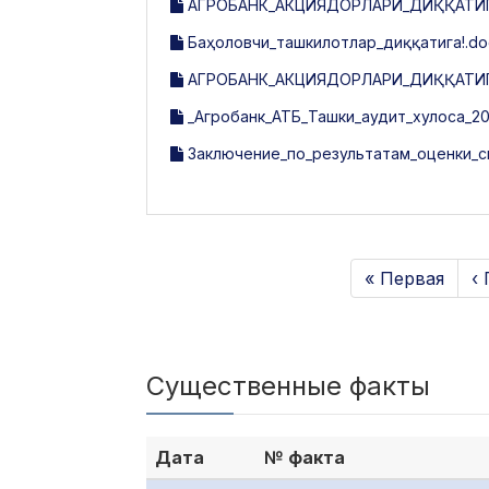
АГРОБАНК_АКЦИЯДОРЛАРИ_ДИҚҚАТИГА!_
Баҳоловчи_ташкилотлар_диққатига!.do
АГРОБАНК_АКЦИЯДОРЛАРИ_ДИҚҚАТИГА
_Агробанк_АТБ_Ташки_аудит_хулоса_20
Заключение_по_результатам_оценки_с
« Первая
‹
Существенные факты
Дата
№ факта