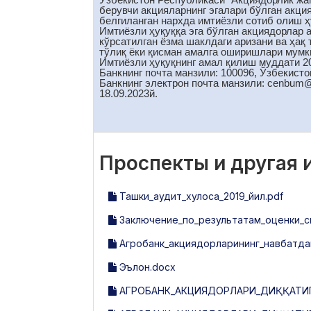
берувчи акцияларнинг эгалари бўлган акци
белгиланган нархда имтиёзли сотиб олиш ҳу
Имтиёзли ҳуқуққа эга бўлган акциядорлар 
кўрсатилган ёзма шаклдаги аризани ва ҳақ
тўлиқ ёки қисман амалга оширишлари мумк
Имтиёзли ҳуқуқнинг амал қилиш муддати 2
Банкнинг почта манзили: 100096, Ўзбекисто
Банкнинг электрон почта манзили: cenbum
18.09.2023й.
Проспекты и другая
Ташки_аудит_хулоса_2019_йил.pdf
Заключение_по_результатам_оценки_си
Агробанк_акциядорларининг_навбатдаг
Эълон.docx
АГРОБАНК_АКЦИЯДОРЛАРИ_ДИҚҚАТИГА