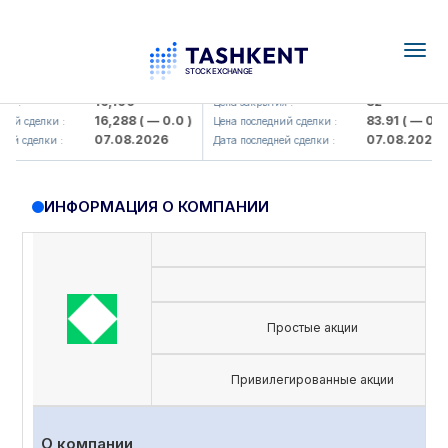
Togg
navig
Olmaliq KMK> AJ)
KFSK (<Kafolat sug'urta kompaniy
16,100
82
 :
Цена закрытия :
16,288
( — 0.0 )
83.91
( — 0.0 )
ий сделки :
Цена последний сделки :
07.08.2026
07.08.2026
й сделки :
Дата последней сделки :
ИНФОРМАЦИЯ О КОМПАНИИ
Простые акции
Привилегированные акции
О компании