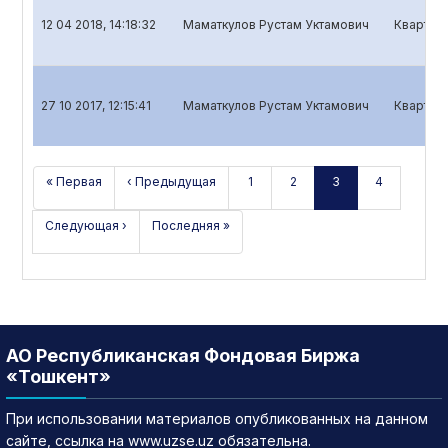
12 04 2018, 14:18:32
Маматкулов Рустам Уктамович
Кварталь
27 10 2017, 12:15:41
Маматкулов Рустам Уктамович
Кварталь
« Первая
‹ Предыдущая
1
2
3
4
Следующая ›
Последняя »
АО Республиканская Фондовая Биржа
«Тошкент»
При использовании материалов опубликованных на данном
сайте, ссылка на www.uzse.uz обязательна.