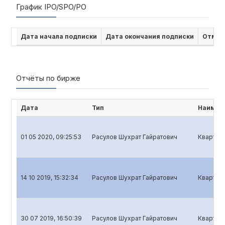
График IPO/SPO/PO
Дата начала подписки
Дата окончания подписки
Отмен
Отчёты по бирже
Дата
Тип
Наимен
01 05 2020, 09:25:53
Расулов Шухрат Гайратович
Кварталь
14 10 2019, 15:32:34
Расулов Шухрат Гайратович
Кварталь
30 07 2019, 16:50:39
Расулов Шухрат Гайратович
Кварталь