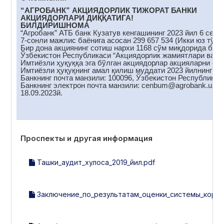
“АГРОБАНК” АКЦИЯДОРЛИК ТИЖОРАТ БАНКИ
АКЦИЯДОРЛАРИ ДИҚҚАТИГА!
БИЛДИРИШНОМА
“Агробанк” АТБ банк Кузатув кенгашининг 2023 йил 6 сент
7-сонли мажлис баёнига асосан 299 657 534 (Икки юз тўқс
Бир дона акциянинг сотиш нархи 1168 сўм миқдорида белг
Ўзбекистон Республикаси “Акциядорлик жамиятлари ва акц
Имтиёзли ҳуқуққа эга бўлган акциядорлар акцияларни сот
Имтиёзли ҳуқуқнинг амал қилиш муддати 2023 йилнинг 18
Банкнинг почта манзили: 100096, Ўзбекистон Республикас
Банкнинг электрон почта манзили: cenbum@аgrobank.uz
18.09.2023й.
Проспекты и другая информация
Ташки_аудит_хулоса_2019_йил.pdf
Заключение_по_результатам_оценки_системы_корпор