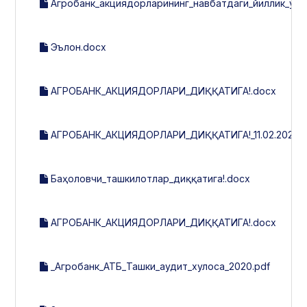
Агробанк_акциядорларининг_навбатдаги_йиллик_умум
Эълон.docx
АГРОБАНК_АКЦИЯДОРЛАРИ_ДИҚҚАТИГА!.docx
АГРОБАНК_АКЦИЯДОРЛАРИ_ДИҚҚАТИГА!_11.02.2021.d
Баҳоловчи_ташкилотлар_диққатига!.docx
АГРОБАНК_АКЦИЯДОРЛАРИ_ДИҚҚАТИГА!.docx
_Агробанк_АТБ_Ташки_аудит_хулоса_2020.pdf