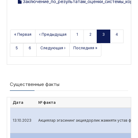
Заключение_по_результатам_оценки_системы_корпо
« Первая
‹ Предыдущая
1
2
3
4
5
6
Следующая ›
Последняя »
Существенные факты
Дата
№ факта
13.10.2023
Акциялар эгасининг акциядорлик жамияти устав фонди