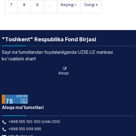
7
8
9
…
Keyingi ›
Oxirgi »
"Toshkent" Respublika Fond Birjasi
Sayt ma'lumotlaridan foydalanilganda UZSE.UZ manbasi
ko'rsatilishi shart!
Aloqa
Aloqa ma'lumotlari
+998 555 100 300 (ichki:200)
+998 555 009 995