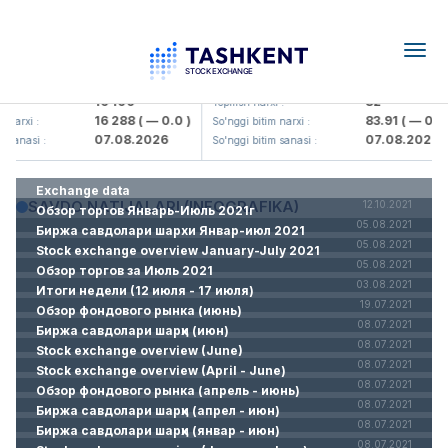
Togg
navig
<Olmaliq KMK> AJ)
KFSK (<Kafolat sug'urta kompaniy
16 100
82
 :
Yopilish narxi :
16 288
( — 0.0 )
83.91
( — 0.0 
 narxi :
So'nggi bitim narxi :
07.08.2026
07.08.2026
 sanasi :
So'nggi bitim sanasi :
Exchange data
SAVDO NATIJALARI (INFOGRAFIKA)
12.10.2021
Обзор торгов Январь-Июль 2021г
05.08.2021
Биржа савдолари шархи Январ-июл 2021
05.08.2021
Stock exchange overview January-July 2021
05.08.2021
Обзор торгов за Июль 2021
03.08.2021
Итоги недели (12 июля - 17 июля)
19.07.2021
Обзор фондового рынка (июнь)
08.07.2021
Биржа савдолари шарҳи (июн)
08.07.2021
Stock exchange overview (June)
08.07.2021
Stock exchange overview (April - June)
08.07.2021
Обзор фондового рынка (апрель - июнь)
08.07.2021
Биржа савдолари шарҳи (апрел - июн)
08.07.2021
Биржа савдолари шарҳи (январ - июн)
08.07.2021