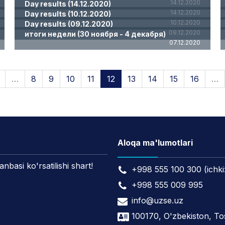
14.12.2020
Day results (14.12.2020)
14.12.2020
Day results (10.12.2020)
10.12.2020
Day results (09.12.2020)
09.12.2020
итоги недели (30 ноября - 4 декабря)
07.12.2020
…
8
9
10
11
12
13
14
15
16
…
Aloqa ma'lumotlari
asi ko'rsatilishi shart!
+998 555 100 300 (ichki
+998 555 009 995
info@uzse.uz
100170, O'zbekiston, T