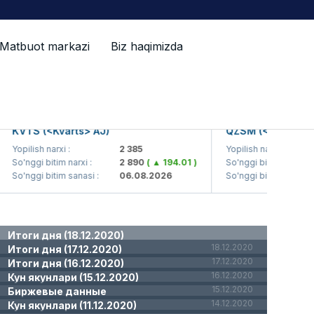
Matbuot markazi
Biz haqimizda
KVTS (<Kvarts> AJ)
QZSM (<Qizilqums
Yopilish narxi :
2 385
Yopilish narxi :
So'nggi bitim narxi :
2 890
( ▲ 194.01 )
So'nggi bitim narxi :
So'nggi bitim sanasi :
06.08.2026
So'nggi bitim sanasi :
Итоги дня (18.12.2020)
18.12.2020
Итоги дня (17.12.2020)
17.12.2020
Итоги дня (16.12.2020)
16.12.2020
Кун якунлари (15.12.2020)
15.12.2020
Биржевые данные
14.12.2020
Кун якунлари (11.12.2020)