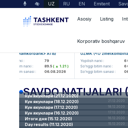
UZ
RU
EN
Emitent
Savd
Asosiy
Listing
In
Matbuot markazi
Savdo yakunlari bo'yicha inf
Korporativ boshqaruv
HMKB (<Hamkorbank> ATB)
UZMK (<O'zmetkombinat
opilish narxi :
79
Yopilish narxi :
6 0
o'nggi bitim narxi :
89.5
( ▲ 1.21 )
So'nggi bitim narxi :
6 
o'nggi bitim sanasi :
06.08.2026
So'nggi bitim sanasi :
06
SAVDO NATIJALARI 
Кун якунлари (21.12.2020)
21.12.2020
Кун якунлари (18.12.2020)
18.12.2020
Кун якунлари (17.12.2020)
17.12.2020
Кун якунлари (16.12.2020)
16.12.2020
Итоги дня (15.12.2020)
15.12.2020
Day results (11.12.2020)