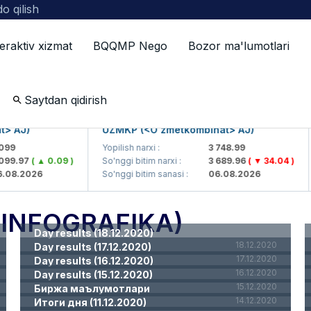
o qilish
teraktiv xizmat
BQQMP Nego
Bozor ma'lumotlari
ografika
Saytdan qidirish
> AJ)
UZMKP (<O'zmetkombinat> AJ)
99
Yopilish narxi :
3 748.99
099.97
( ▲ 0.09 )
So'nggi bitim narxi :
3 689.96
( ▼ 34.04 )
.08.2026
So'nggi bitim sanasi :
06.08.2026
(INFOGRAFIKA)
Day results (18.12.2020)
18.12.2020
Day results (17.12.2020)
17.12.2020
Day results (16.12.2020)
16.12.2020
Day results (15.12.2020)
15.12.2020
Биржа маълумотлари
14.12.2020
Итоги дня (11.12.2020)