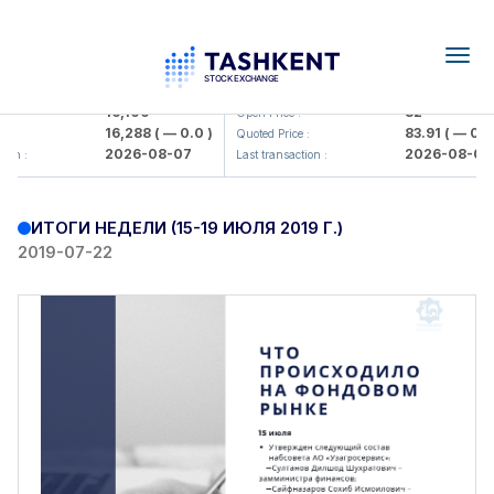
Togg
navig
lmaliq KMK> AJ)
KFSK (<Kafolat sug'urta kompaniya
16,100
82
Open Price :
16,288
( — 0.0 )
83.91
( — 0.0 )
Quoted Price :
2026-08-07
2026-08-07
 :
Last transaction :
ИТОГИ НЕДЕЛИ (15-19 ИЮЛЯ 2019 Г.)
2019-07-22