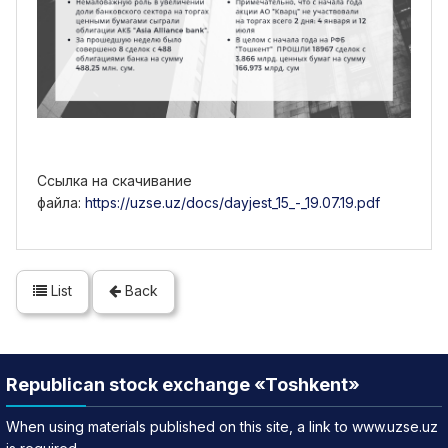
Ссылка на скачивание
файла:
https://uzse.uz/docs/dayjest_15_-_19.07.19.pdf
List
Back
Republican stock exchange «Toshkent»
When using materials published on this site, a link to www.uzse.uz