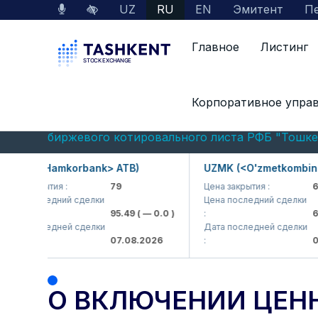
UZ
RU
EN
Эмитент
Пе
Главное
Листинг
Главная
Пресс-центр
Объявления
Корпоративное упра
О включении ценных бумаг АО «Бухоронефт
биржевого котировального листа РФБ "Тошке
MKB (<Hamkorbank> ATB)
UZMK (<O'zmetkombinat>
на закрытия :
79
Цена закрытия :
6,0
на последний сделки
Цена последний сделки
95.49
( — 0.0 )
:
6,4
та последней сделки
Дата последней сделки
07.08.2026
:
07.
О ВКЛЮЧЕНИИ ЦЕН