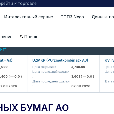
рейти к торговле
Интерактивный сервис
СППЗ Nego
Данные по
вление
Поиск
газавтонакл» и АО «УзЭлектротерм» в сегмент рынка 
нт"
 AJ)
UZMKP (<O'zmetkombinat> AJ)
KVTS (<
99
Цена закрытия :
3,748.99
Цена зак
Цена последний сделки
Цена по
00
( — 0.0 )
:
3,601
( — 0.0 )
:
Дата последней сделки
Дата по
08.2026
:
07.08.2026
:
НЫХ БУМАГ АО