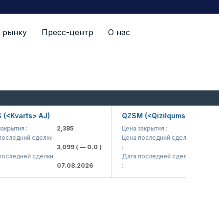
 рынку
Пресс-центр
О нас
акций "Stock Market", категории "Стандарт"
Kvarts> AJ)
QZSM (<Qizilqumsement> AJ)
рытия :
2,385
Цена закрытия :
1,208
следний сделки
Цена последний сделки
3,099
( — 0.0 )
:
1,220
( — 
следней сделки
Дата последней сделки
07.08.2026
:
07.08.20