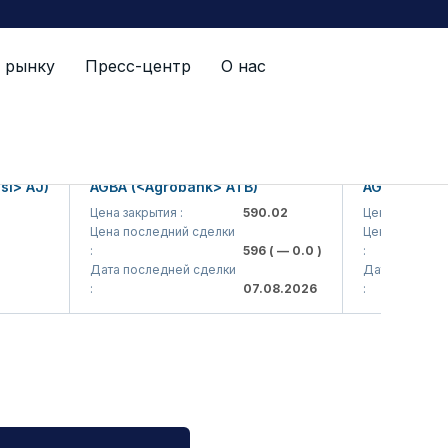
 рынку
Пресс-центр
О нас
AJ)
AGBA (<Agrobank> ATB)
AGBAP (<Agroba
Цена закрытия :
590.02
Цена закрытия :
Цена последний сделки
Цена последний с
:
596
( — 0.0 )
:
Дата последней сделки
Дата последней с
:
07.08.2026
: