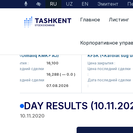
RU
UZ
EN
Эмитент
Пе
Главное
Листинг
Главная
Пресс-центр
Results
Day resul
Корпоративное упра
KP (<Olmaliq KMK> AJ)
KFSK (<Kafolat sug'urta 
 закрытия :
16,100
Цена закрытия :
82
а последний сделки
Цена последний сделки
16,288
( — 0.0 )
:
83.9
а последней сделки
Дата последней сделки
07.08.2026
:
07.0
DAY RESULTS (10.11.20
10.11.2020