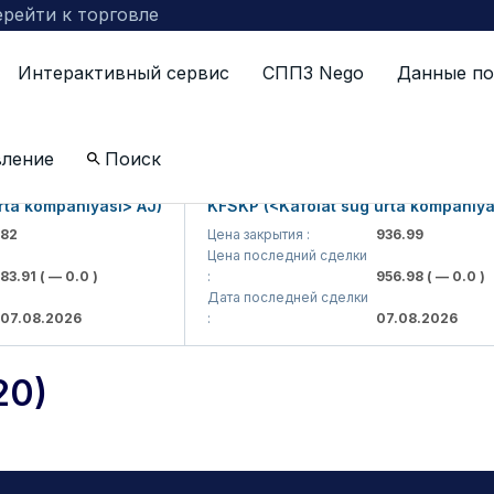
рейти к торговле
Интерактивный сервис
СППЗ Nego
Данные по
ts (10.11.2020)
вление
Поиск
kompaniyasi> AJ)
KFSKP (<Kafolat sug'urta kompaniyasi> 
Цена закрытия :
936.99
Цена последний сделки
1
( — 0.0 )
:
956.98
( — 0.0 )
Дата последней сделки
8.2026
:
07.08.2026
20)