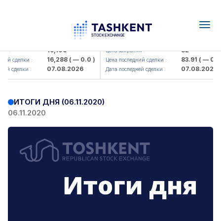
Togg
navig
<Olmaliq KMK> AJ)
KFSK (<Kafolat sug'urta kompaniy
16,100
82
я :
Цена закрытия :
16,288
( — 0.0 )
83.91
( — 0.0 
ний сделки :
Цена последний сделки :
07.08.2026
07.08.2026
ей сделки :
Дата последней сделки :
ИТОГИ ДНЯ (06.11.2020)
06.11.2020