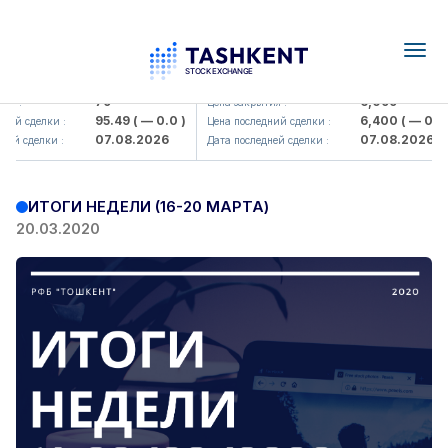
Togg
navig
amkorbank> ATB)
UZMK (<O'zmetkombinat> AJ)
79
6,099
 :
Цена закрытия :
95.49
( — 0.0 )
6,400
( — 0.0 )
й сделки :
Цена последний сделки :
07.08.2026
07.08.2026
й сделки :
Дата последней сделки :
ИТОГИ НЕДЕЛИ (16-20 МАРТА)
20.03.2020