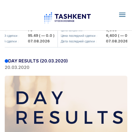
Togg
navig
amkorbank> ATB)
UZMK (<O'zmetkombinat> AJ)
79
6,099
я :
Цена закрытия :
95.49
( — 0.0 )
6,400
( — 0.0 )
ий сделки :
Цена последний сделки :
07.08.2026
07.08.2026
ей сделки :
Дата последней сделки :
DAY RESULTS (20.03.2020)
20.03.2020