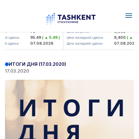
Togg
navig
Hamkorbank> ATB)
UZMK (<O'zmetkombinat> AJ)
79
6,099
я :
Цена закрытия :
95.49
( ▲ 5.49 )
6,400
( ▲ 300
ий сделки :
Цена последний сделки :
07.08.2026
07.08.2026
ей сделки :
Дата последней сделки :
ИТОГИ ДНЯ (17.03.2020)
17.03.2020