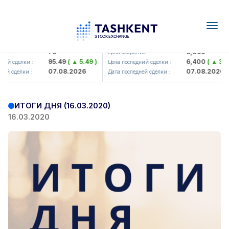
Togg
navig
amkorbank> ATB)
UZMK (<O'zmetkombinat> AJ)
79
6,099
 :
Цена закрытия :
95.49
( ▲ 5.49 )
6,400
( ▲ 300.
ий сделки :
Цена последний сделки :
07.08.2026
07.08.2026
й сделки :
Дата последней сделки :
ИТОГИ ДНЯ (16.03.2020)
16.03.2020